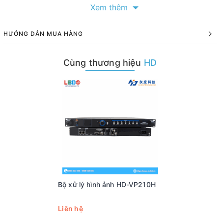
Xem thêm
HƯỚNG DẪN MUA HÀNG
Cùng thương hiệu
HD
Các tính năng nổi bật của HD-VP410H
Đầu vào
Hỗ trợ
2 kênh HDMI, 1 kênh DVI, 1 kênh VGA và 1 kênh CVBS
,
Bộ xử lý hình ảnh HD-VP210H
có thể chuyển đổi linh hoạt.
1 cổng USB
hỗ trợ phát trực tiếp video và hình ảnh từ các định
Liên hệ
dạng phổ biến trong thư mục gốc của USB, hỗ trợ phát video