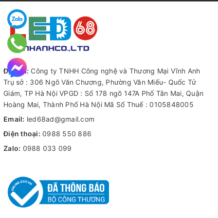
Hỗ trợ
Wi-Fi ở các chế độ Station, AP và Station+AP
.
Hỗ trợ
điều khiển không dây qua ứng dụng di động
.
Hỗ trợ
điều khiển bằng remote hồng ngoại (tùy chọn)
.
Hỗ trợ
module 4G (tùy chọn)
.
Hỗ trợ
đầu ra vòng lặp tín hiệu SDI (tùy chọn)
.
Sơ đồ kết nối ứng dụng bộ xử lý hình ảnh
Địa chỉ:
Công ty TNHH Công nghệ và Thương Mại Vĩnh Anh
Trụ sở : 306 Ngõ Văn Chương, Phường Văn Miếu- Quốc Tử
HD-VP410H
Giám, TP Hà Nội VPGD : Số 178 ngõ 147A Phố Tân Mai, Quận
Hoàng Mai, Thành Phố Hà Nội Mã Số Thuế : 0105848005
Email:
led68ad@gmail.com
Điện thoại:
0988 550 886
Zalo:
0988 033 099