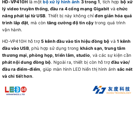
HD-VP410H
là một
bộ xử lý hình ảnh
3 trong 1
, tích hợp
bộ xử
lý video truyền thống, đầu ra 4 cổng mạng Gigabit
và
chức
năng phát lại từ USB
. Thiết bị này không chỉ
đơn giản hóa quá
trình lắp đặt
, mà còn
tăng cường độ tin cậy
trong quá trình
vận hành.
HD-VP410H hỗ trợ
5 kênh đầu vào tín hiệu đồng bộ
và
1 kênh
đầu vào USB
, phù hợp sử dụng trong
khách sạn, trung tâm
thương mại, phòng họp, triển lãm, studio
, và các sự kiện cần
phát nội dung đồng bộ
. Ngoài ra, thiết bị còn hỗ trợ
đầu vào/
đầu ra điểm-điểm
, giúp màn hình LED hiển thị hình ảnh
sắc nét
và chi tiết hơn
.