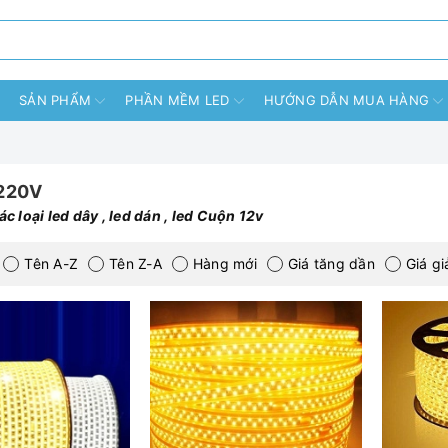
SẢN PHẨM
PHẦN MỀM LED
HƯỚNG DẪN MUA HÀNG
 220V
c loại led dây , led dán , led Cuộn 12v
Tên A-Z
Tên Z-A
Hàng mới
Giá tăng dần
Giá g