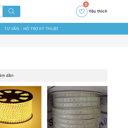
0
Yêu thích
TƯ VẤN - HỖ TRỢ KỸ THUẬT
iảm dần