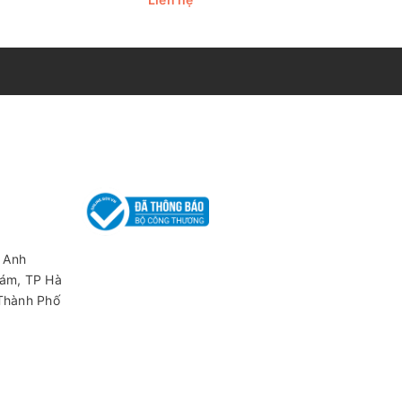
 Anh
iám, TP Hà
 Thành Phố