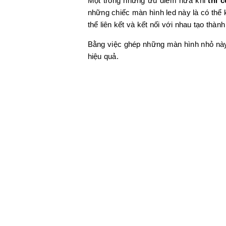
Một trong những ưu điểm nữa khi
thi 
những chiếc màn hình led này là có thể
thể liên kết và kết nối với nhau tạo th
Bằng việc ghép những màn hình nhỏ này 
hiệu quả.