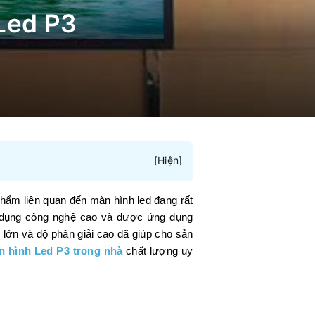
 Led P3
[
Hiện
]
hẩm liên quan đến màn hình led đang rất
ử dụng công nghệ cao và được ứng dụng
 lớn và độ phân giải cao đã giúp cho sản
n hình Led P3 trong nhà
chất lượng uy