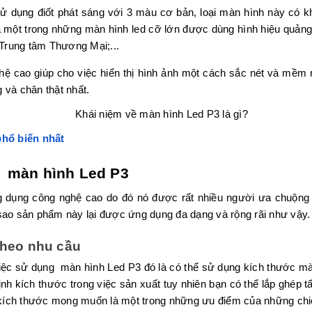
sử dụng điốt phát sáng với 3 màu cơ bản, loại màn hình này có kh
à một trong những màn hình led cỡ lớn được dùng hình hiệu quảng
Trung tâm Thương Mại;...
nghệ cao giúp cho việc hiển thị hình ảnh một cách sắc nét và mề
 và chân thật nhất.
phổ biến nhất
g màn hình Led P3
 dụng công nghệ cao do đó nó được rất nhiều người ưa chuộn
 sao sản phẩm này lại được ứng dụng đa dạng và rộng rãi như vậy.
theo nhu cầu
việc sử dụng màn hình Led P3 đó là có thể sử dụng kích thước m
h kích thước trong việc sản xuất tuy nhiên bạn có thể lắp ghép tấ
 kích thước mong muốn là một trong những ưu điểm của những chi