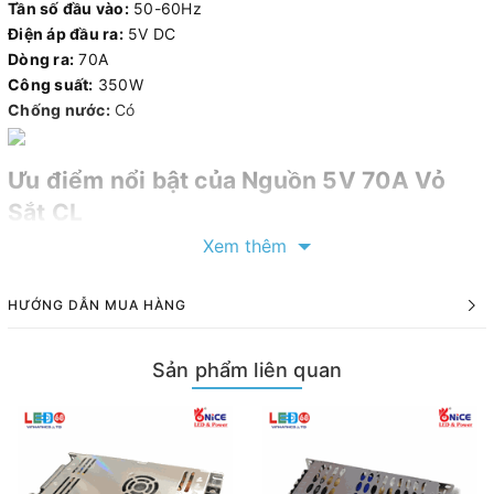
Tần số đầu vào:
50-60Hz
Điện áp đầu ra:
5V DC
Dòng ra:
70A
Công suất:
350W
Chống nước:
Có
Ưu điểm nổi bật của Nguồn 5V 70A Vỏ
Sắt CL
Xem thêm
Đây là dòng
nguồn 5V
được sử dụng chủ yếu ở ngoài trời với
những ưu điểm nổi bật sau:
HƯỚNG DẪN MUA HÀNG
Hiệu suất cao:
Nguồn có công suất ổn định và hiệu suất
cao, giúp tiết kiệm năng lượng.
Sản phẩm liên quan
Bảo vệ đa dạng:
Nguồn được trang bị bảo vệ quá tải, bảo
vệ ngắn mạch đầu ra, và bảo vệ quá nhiệt, đảm bảo an
toàn cho thiết bị và người dùng.
Chất lượng ổn định:
Vỏ sắt sơn tĩnh điện giúp tản nhiệt tốt