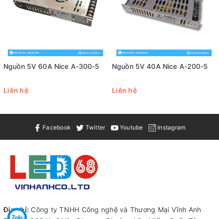
và bền bỉ trong môi trường làm việc khắc nghiệt.
Điều chỉnh tốc độ quạt:
Hệ thống làm mát bằng quạt có
thể điều chỉnh tốc độ theo nhiệt độ, giúp duy trì hiệu suất
làm việc ổn định.
Nguồn 5V 60A Nice A-300-5
Nguồn 5V 40A Nice A-200-5
CÔNG DỤNG
Liên hệ
Liên hệ
Nguồn 5V 70A CL được sử dụng trang trí cho các showroom,
văn phòng, một số bảng hiệu, hộp đèn siêu mỏng.Nguồn
chuyên dùng cấp nguồn cho led hoặc camera như led dây dán,
Facebook
Twitter
Youtube
Instagram
led hắt, led đúc đặc biệt là các công trình có yêu cầu khắt khe
về vị trí đặt nguồn cần gọn gàng như led tủ chiếu sáng sản
phẩm trưng bày, tủ quần áo, tủ sách...
Ứng dụng của Nguồn 5V70A
- Nguồn led 5V70A nâng cao được hiệu suất đầu ra, có bảo vệ
quá tải, bảo vệ ngắn mạch đầu ra, bảo vệ quá nhiệt, dải điện
Địa chỉ:
Công ty TNHH Công nghệ và Thương Mại Vĩnh Anh
áp xoay chiều đầu vào rộng hơn.