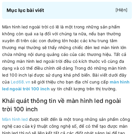
Mục lục bài viết
[
Hiện
]
Màn hình led ngoài trời có lẽ là một trong những sản phẩm
không còn quá xa lạ đối với chúng ta nữa, nếu bạn thường
xuyên đi trên các con đường lớn hoặc các khu trung tâm
thương mại thường sẽ thấy những chiếc đèn led màn hình lớn
chứa những nội dung quảng cáo của các thương hiệu. Tất cả
những màn hình led ngoài trời đều có kích thước vô cùng đa
dạng và có thể điều chỉnh dễ dàng Trong đó những màn hình
led 100 inch lại được sử dụng khá phổ biến. Bài viết dưới đây
của
Led68.vn
sẽ giới thiệu cho bạn địa chỉ cung cấp
màn hình
led ngoài trời 100 inch
uy tín chất lượng trên thị trường.
Khái quát thông tin về màn hình led ngoài
trời 100 inch
Màn hình led
được biết đến là một trong những sản phẩm công
nghệ cao của kỹ thuật công nghệ số, để có thể tạo được màn
hình led thì nó sẽ liên kết tất cả các điốt phát sáng lại để tạo