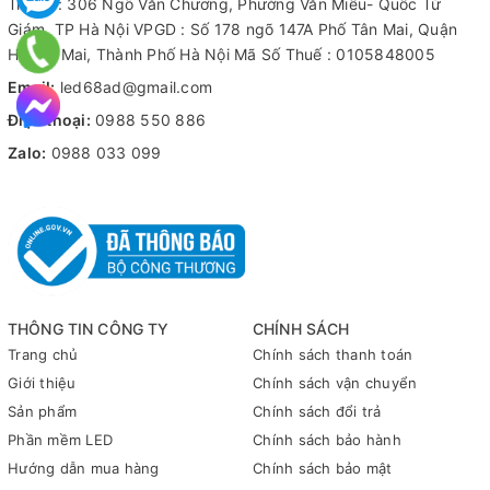
Trụ sở : 306 Ngõ Văn Chương, Phường Văn Miếu- Quốc Tử
Giám, TP Hà Nội VPGD : Số 178 ngõ 147A Phố Tân Mai, Quận
Hoàng Mai, Thành Phố Hà Nội Mã Số Thuế : 0105848005
Email:
led68ad@gmail.com
Điện thoại:
0988 550 886
Zalo:
0988 033 099
THÔNG TIN CÔNG TY
CHÍNH SÁCH
Trang chủ
Chính sách thanh toán
Giới thiệu
Chính sách vận chuyển
Sản phẩm
Chính sách đổi trả
Phần mềm LED
Chính sách bảo hành
Hướng dẫn mua hàng
Chính sách bảo mật