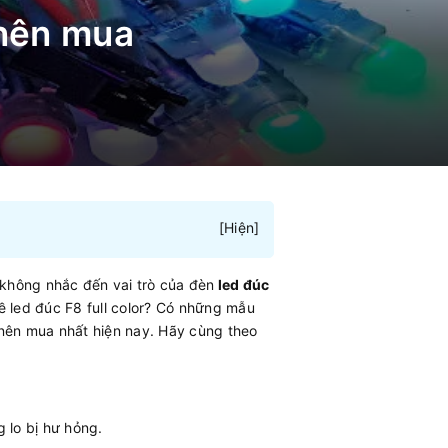
 nên mua
[
Hiện
]
 không nhắc đến vai trò của đèn
led đúc
về led đúc F8 full color? Có những mẫu
r nên mua nhất hiện nay. Hãy cùng theo
 lo bị hư hỏng.