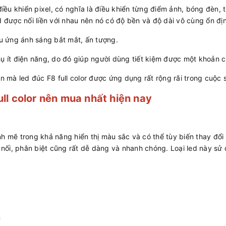
điều khiển pixel, có nghĩa là điều khiển từng điểm ảnh, bóng đèn,
d được nối liền với nhau nên nó có độ bền và độ dài vô cùng ổn đị
ệu ứng ánh sáng bắt mắt, ấn tượng.
ụ ít điện năng, do đó giúp người dùng tiết kiệm được một khoản chi
n mà led đúc F8 full color được ứng dụng rất rộng rãi trong cuộc 
ll color nên mua nhất hiện nay
mạnh mẽ trong khả năng hiển thị màu sắc và có thể tùy biến thay đổi
u nối, phân biệt cũng rất dễ dàng và nhanh chóng. Loại led này sử
m