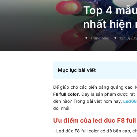
Top 4 mẫu
nhất hiện
Trung Mèo
12/10/20
Mục lục bài viết
Để giúp cho các biển bảng quảng cáo, k
F8 full color
. Đây là sản phẩm được rất n
đèn nào? Trong bài viết hôm nay,
Led68
dõi nhé!
Ưu điểm của led đúc F8 full
- Led đúc F8 full color có độ bền cao, 