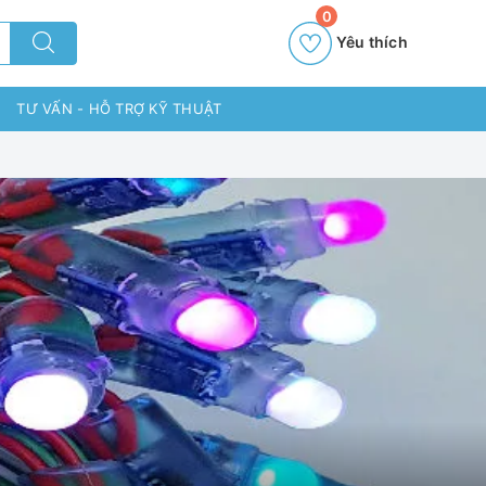
0
Yêu thích
TƯ VẤN - HỖ TRỢ KỸ THUẬT