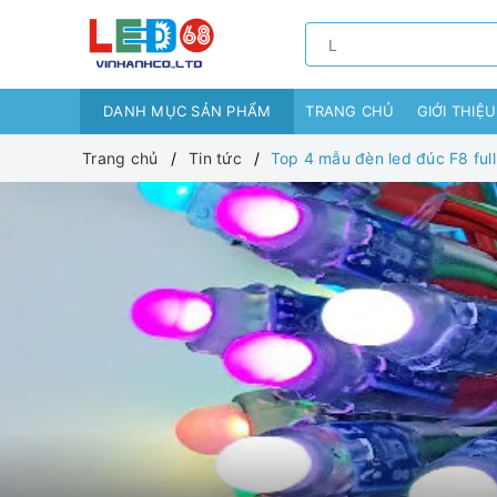
DANH MỤC SẢN PHẨM
TRANG CHỦ
GIỚI THIỆU
Trang chủ
Tin tức
Top 4 mẫu đèn led đúc F8 full