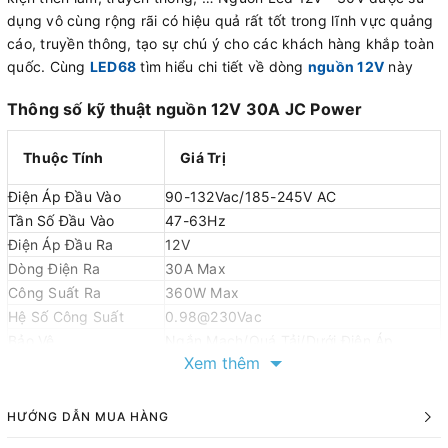
dụng vô cùng rộng rãi có hiệu quả rất tốt trong lĩnh vực quảng
cáo, truyền thông, tạo sự chú ý cho các khách hàng khắp toàn
quốc. Cùng
LED68
tìm hiểu chi tiết về dòng
nguồn 12V
này
Thông số kỹ thuật nguồn 12V 30A JC Power
Thuộc Tính
Giá Trị
Điện Áp Đầu Vào
90-132Vac/185-245V AC
Tần Số Đầu Vào
47-63Hz
Điện Áp Đầu Ra
12V
Dòng Điện Ra
30A Max
Công Suất Ra
360W Max
Hệ Số Công Suất
0.98@230Vac
Bảo Vệ
Ngắn Mạch/Quá Tải/Dưới Điện Áp
Xem thêm
-20℃ đến +60℃ (Có thể tùy chỉnh
Nhiệt Độ Làm Việc
-30℃ đến +60℃)
Nhiệt Độ Bảo Quản
-20℃ đến +85℃
HƯỚNG DẪN MUA HÀNG
Chế Độ Làm Mát
Tự Làm Mát