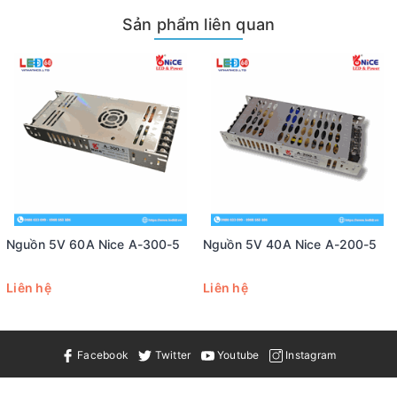
Tiêu Chuẩn
CE, RoHS, FCC
Sản phẩm liên quan
Bảo Hành
6 Tháng
Kích Thước (Dài x
215 x 114 x 50mm
Rộng x Cao)
Nguồn 5V 60A Nice A-300-5
Nguồn 5V 40A Nice A-200-5
Liên hệ
Liên hệ
Facebook
Twitter
Youtube
Instagram