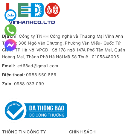
Địa chỉ:
Công ty TNHH Công nghệ và Thương Mại Vĩnh Anh
Trụ sở : 306 Ngõ Văn Chương, Phường Văn Miếu- Quốc Tử
Ưu Điểm nổi bật của nguồn 12V 30A JC
Giám, TP Hà Nội VPGD : Số 178 ngõ 147A Phố Tân Mai, Quận
Hoàng Mai, Thành Phố Hà Nội Mã Số Thuế : 0105848005
Độ An Toàn và Tin Cậy
Email:
led68ad@gmail.com
Có IC chống cháy nổ tự ngắt khi gặp sự cố về điện, tăng cường
Điện thoại:
0988 550 886
an toàn cho người dùng và thiết bị.
Zalo:
0988 033 099
Hoạt động liên tục 24/24 không lo quá tải, đảm bảo ổn định và
tin cậy trong các ứng dụng liên tục.
Thích Ứng với Môi Trường Khắc Nghiệt
Nhiệt độ làm việc từ -20℃ đến +60℃, có thể tùy chỉnh đến
-30℃ đến +60℃, phù hợp với nhiều điều kiện môi trường khác
nhau.
THÔNG TIN CÔNG TY
CHÍNH SÁCH