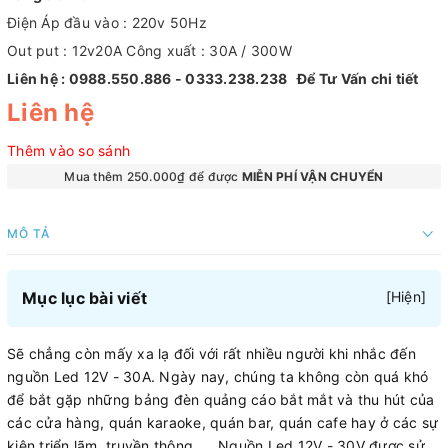
Điện Áp đầu vào : 220v 50Hz
Out put : 12v20A Công xuất : 30A / 300W
Liên hệ : 0988.550.886 - 0333.238.238 Để Tư Vấn chi tiết
Liên hệ
Thêm vào so sánh
Mua thêm 250.000₫ để được
MIỄN PHÍ VẬN CHUYỂN
MÔ TẢ
Mục lục bài viết
[
Hiện
]
Sẽ chẳng còn mấy xa lạ đối với rất nhiều người khi nhắc đến
nguồn Led 12V - 30A. Ngày nay, chúng ta không còn quá khó
để bắt gặp những bảng đèn quảng cáo bắt mắt và thu hút của
các cửa hàng, quán karaoke, quán bar, quán cafe hay ở các sự
kiện triển lãm, truyền thông, … Nguồn Led 12V - 30V được sử