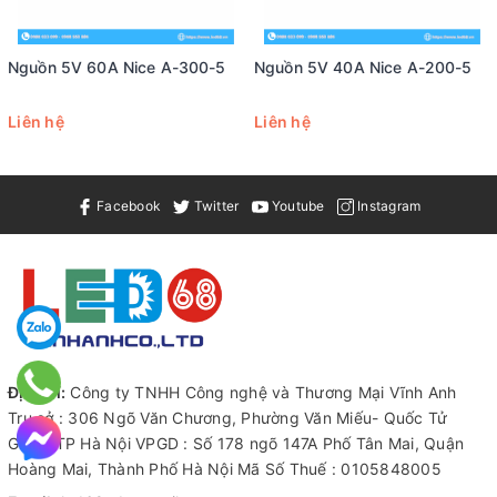
Nguồn 5V 60A Nice A-300-5
Nguồn 5V 40A Nice A-200-5
Liên hệ
Liên hệ
Ưu điểm nổi bật
Facebook
Twitter
Youtube
Instagram
Nhỏ gọn tiết kiệm không gian
Thiết kế slim của nguồn NB giúp tiết kiệm không gian lắp đặt,
phù hợp cho các ứng dụng có không gian hạn chế.
Hiệu suất cao
Nguồn led 12V 25A mỏng thế hệ mới nâng cao được hiệu suất
đầu ra, có bảo vệ quá tải, bảo vệ ngắn mạch đầu ra, bảo vệ
Địa chỉ:
Công ty TNHH Công nghệ và Thương Mại Vĩnh Anh
quá nhiệt, dải điện áp xoay chiều đầu vào rộng hơn.
Trụ sở : 306 Ngõ Văn Chương, Phường Văn Miếu- Quốc Tử
Giám, TP Hà Nội VPGD : Số 178 ngõ 147A Phố Tân Mai, Quận
Mặc dù nhỏ gọn, nguồn vẫn đảm bảo cung cấp điện ổn định và
Hoàng Mai, Thành Phố Hà Nội Mã Số Thuế : 0105848005
hiệu suất cao cho hệ thống chiếu sáng.