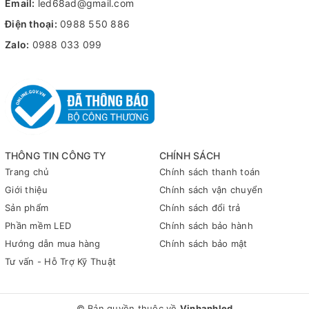
Email:
led68ad@gmail.com
Nguồn Slim được cải thiện về chất lượng và độ ổn định theo
Điện thoại:
0988 550 886
thời gian, nguồn led được bảo vệ bằng vỏ nhôm, giúp tản nhiệt
tốt hơn
Zalo:
0988 033 099
Chứng chỉ chất lượng
Sản phẩm được chứng nhận CO và CQ, đảm bảo chất lượng và
độ tin cậy cao.
Bảo hành
THÔNG TIN CÔNG TY
CHÍNH SÁCH
Được hỗ trợ bảo hành lên đến 12 tháng, nguồn 12V 25A Slim
Trang chủ
Chính sách thanh toán
mang lại sự yên tâm cho người dùng về độ bền và hiệu suất.
Giới thiệu
Chính sách vận chuyển
Sản phẩm
Chính sách đổi trả
Phần mềm LED
Chính sách bảo hành
Hướng dẫn mua hàng
Chính sách bảo mật
Tư vấn - Hỗ Trợ Kỹ Thuật
© Bản quyền thuộc về
Vinhanhled