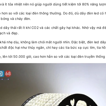
g và ít tỏa nhiệt nên nó giúp người dùng tiết kiệm tới 80% năng lượ
p hơn so với các loại đèn thông thường. Do đó, dù dây đèn led có h
ị bỏng và cháy đèn.
d dây thải rất ít khí CO2 và các chất gây hại khác. Nhờ vậy mà đè
ạch và đẹp.
khá nhẹ dịu, không làm chói mắt người nhìn. Đặc biệt, đèn led dây 
hất độc hại như thủy ngân, chì hay các tia bức xạ cực tím, tia hồ
, lên tới 50.000 giờ, cao hơn hẳn so với các loại đèn truyền thống