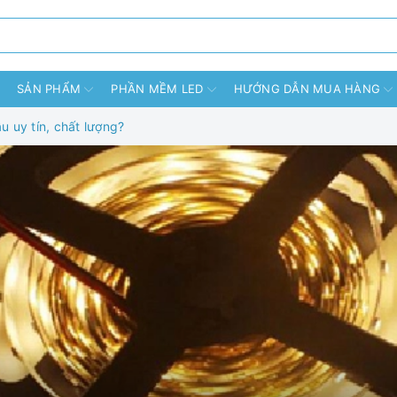
SẢN PHẨM
PHẦN MỀM LED
HƯỚNG DẪN MUA HÀNG
u uy tín, chất lượng?