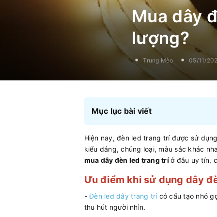
Mua dây đè
lượng?
Trung Mèo
05/11/20
Mục lục bài viết
Hiện nay, đèn led trang trí được sử dụn
kiểu dáng, chủng loại, màu sắc khác nh
mua dây đèn led trang trí
ở đâu uy tín,
Ưu điểm khi sử dụng dây đèn
-
Đèn led dây trang trí
có cấu tạo nhỏ gọ
thu hút người nhìn.