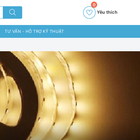
0
Yêu thích
TƯ VẤN - HỖ TRỢ KỸ THUẬT