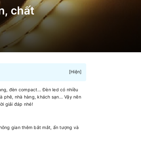
n, chất
[
Hiện
]
quang, đèn compact… Đèn led có nhiều
 cà phê, nhà hàng, khách sạn… Vậy nên
ời giải đáp nhé!
không gian thêm bắt mắt, ấn tượng và