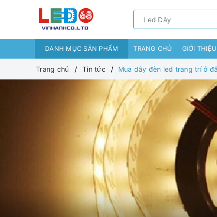
DANH MỤC SẢN PHẨM
TRANG CHỦ
GIỚI THIỆU
Trang chủ
Tin tức
Mua dây đèn led trang trí ở đâ