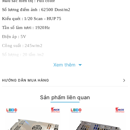
Mầu sắc hiển thị : Full color
Số lương điểm ảnh : 62500 Dost/m2
Kiểu quét : 1/20 Scan - HUP 75
Tần số làm tươi : 1920Hz
Điện áp : 5V
Công suất : 245w/m2
Số lượng : 20 tấm /m2
Hãng sản xuất : Lemass
Xem thêm
Chứng chỉ : CO, CQ
HƯỚNG DẪN MUA HÀNG
Xuất xứ : Trung Quốc
Chi tiết Liên hệ nhà phân phối Module Lemass chính hãng tại
Sản phẩm liên quan
Việt Nam số điện thoại 0988.033.099