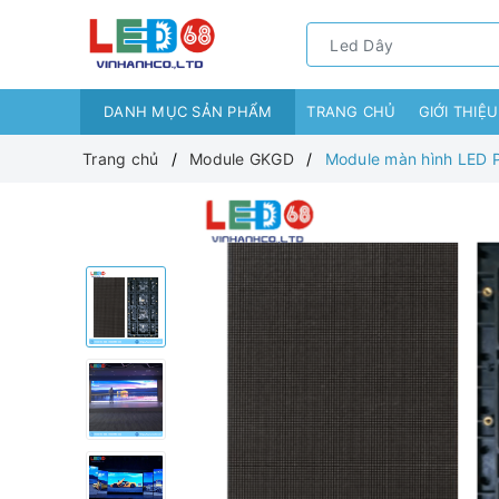
DANH MỤC SẢN PHẨM
TRANG CHỦ
GIỚI THIỆU
Trang chủ
Module GKGD
Module màn hình LED 