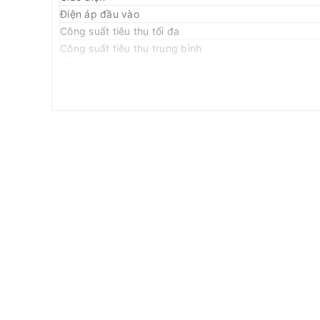
Điện áp đầu vào
Công suất tiêu thụ tối đa
Công suất tiêu thụ trung bình
Độ xử lý tín hiệu
Tỉ lệ khung hình video
Tốc độ làm tươi
Tỉ lệ dấu chấm bị lỗi
Tỉ lệ suy giảm (sau 3 năm hoạt động)
Độ sáng phù hợp
Màu sắc
Tuổi thọ
MTBF
Chức năng bảo vệ
Nhiệt độ hoạt động
Độ ẩm hoạt động
Nhiệt độ bảo quản
Độ ẩm lưu trữ
Chứng chỉ