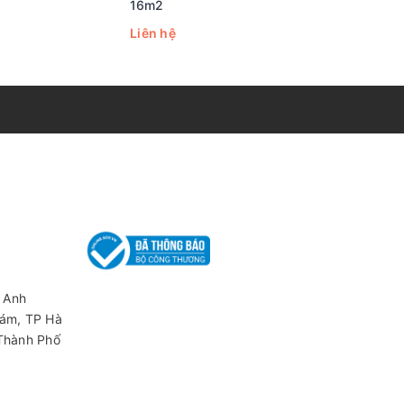
16m2
26m2
Liên hệ
Liên hệ
 Anh
iám, TP Hà
 Thành Phố