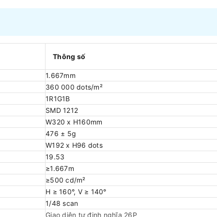
Thông số
1.667mm
360 000 dots/m²
1R1G1B
SMD 1212
W320 x H160mm
476 ± 5g
W192 x H96 dots
19.53
≥1.667m
≥500 cd/m²
H ≥ 160°, V ≥ 140°
1/48 scan
Giao diện tự định nghĩa 26P