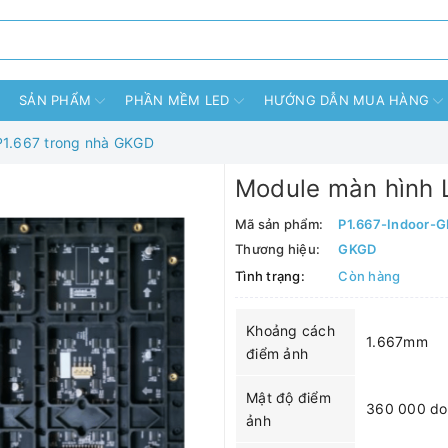
SẢN PHẨM
PHẦN MỀM LED
HƯỚNG DẪN MUA HÀNG
P1.667 trong nhà GKGD
Module màn hình 
Mã sản phẩm:
P1.667-Indoor-
Thương hiệu:
GKGD
Tình trạng:
Còn hàng
Khoảng cách
1.667mm
điểm ảnh
Mật độ điểm
360 000 do
ảnh