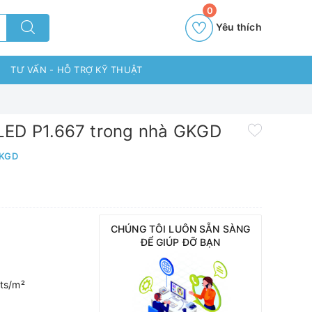
0
Yêu thích
TƯ VẤN - HỖ TRỢ KỸ THUẬT
LED P1.667 trong nhà GKGD
GKGD
CHÚNG TÔI LUÔN SẴN SÀNG
ĐỂ GIÚP ĐỠ BẠN
ts/m²