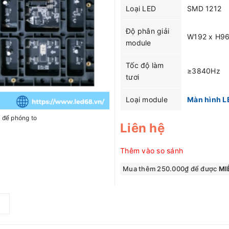
Loại LED
SMD 1212
Độ phân giải
W192 x H96
module
Tốc độ làm
≥3840Hz
tươi
Loại module
Màn hình L
h để phóng to
Liên hệ
Thêm vào so sánh
Mua thêm 250.000₫ để được
MIỄ