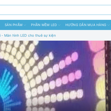
SẢN PHẨM
PHẦN MỀM LED
HƯỚNG DẪN MUA HÀNG
 - Màn hình LED cho thuê sự kiện