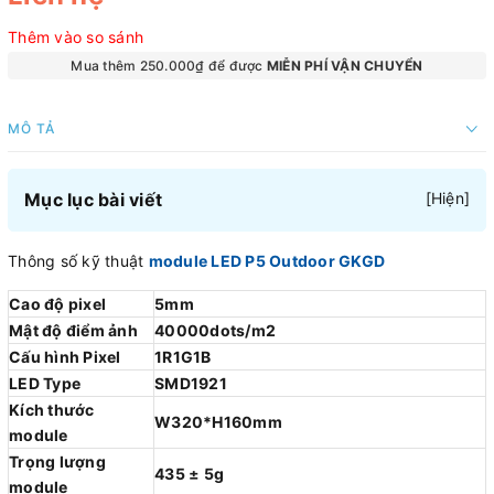
Thêm vào so sánh
Mua thêm 250.000₫ để được
MIỄN PHÍ VẬN CHUYỂN
MÔ TẢ
Mục lục bài viết
[
Hiện
]
Thông số kỹ thuật
module LED P5 Outdoor GKGD
Cao độ pixel
5mm
Mật độ điểm ảnh
40000dots/m2
Cấu hình Pixel
1R1G1B
LED Type
SMD1921
Kích thước
W320*H160mm
module
Trọng lượng
435 ± 5g
module