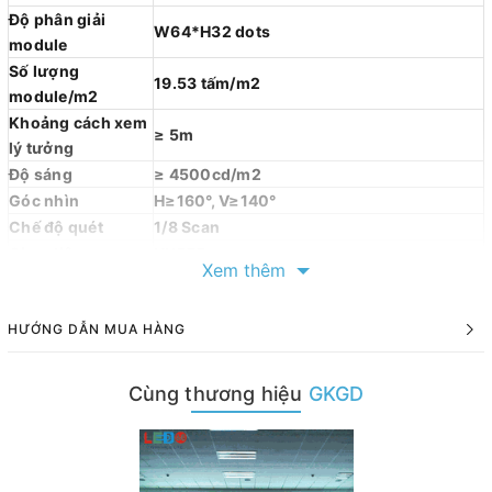
Độ phân giải
W64*H32 dots
module
Số lượng
19.53 tấm/m2
module/m2
Khoảng cách xem
≥ 5m
lý tưởng
Độ sáng
≥ 4500cd/m2
Góc nhìn
H≥160°, V≥140°
Chế độ quét
1/8 Scan
Giao diện
HUB75
Xem thêm
Điện áp đầu vào
5V
Công suất tiêu thụ
39W/tấm
HƯỚNG DẪN MUA HÀNG
tối đa
Công suất tiêu thụ
18W/tấm
tối thiểu
Cùng thương hiệu
GKGD
Độ xử lý tín hiệu
16384
Tỉ lệ khung hình
60 khung hình/s
video
Tốc độ làm tươi