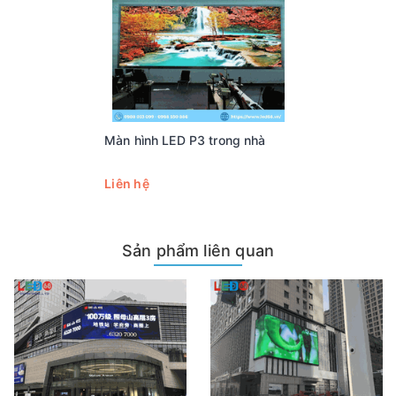
≥ 3840Hz
(Refresh rate)
Độ sáng phù hợp
≥97%
Màu
281 tỉ màu
Tiêu chuẩn chất
ISO 9001:2015, ISO 14001: 2015, ISO
lượng
13485: 2003; ISO 45001: 2015
Màn hình LED P3 trong nhà
Liên hệ
Sản phẩm liên quan