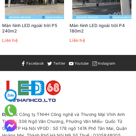
Màn hình LED ngoài trời P5
Màn hình LED ngoài trời P4
240m2
180m2
Liên hệ
Liên hệ
Facebook
Twitter
Youtube
Instagram
Địa chỉ:
Công ty TNHH Công nghệ và Thương Mại Vĩnh Anh
Trụ sở : 306 Ngõ Văn Chương, Phường Văn Miếu- Quốc Tử
Giám, TP Hà Nội VPGD : Số 178 ngõ 147A Phố Tân Mai, Quận
Hoàng Mai, Thành Phố Hà Nội Mã Số Thuế : 0105848005