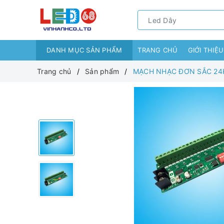
DANH MỤC SẢN PHẨM
TRANG CHỦ
GIỚI THIỆU
Trang chủ
Sản phẩm
MẠCH NHẠC ĐƠN SẮC 24