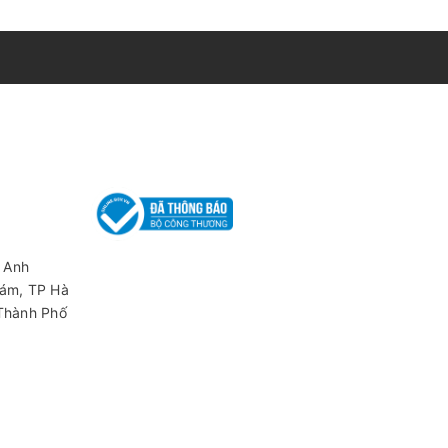
 Anh
iám, TP Hà
 Thành Phố