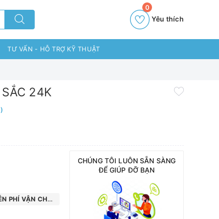
0
Yêu thích
TƯ VẤN - HỖ TRỢ KỸ THUẬT
SẮC 24K
)
CHÚNG TÔI LUÔN SẴN SÀNG
ĐỂ GIÚP ĐỠ BẠN
N PHÍ VẬN CHUYỂN