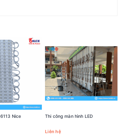
 6113 Nice
Thi công màn hình LED
Bộ xử lý
Liên hệ
Liên hệ