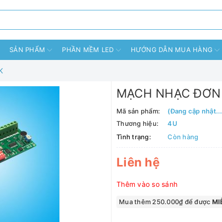
SẢN PHẨM
PHẦN MỀM LED
HƯỚNG DẪN MUA HÀNG
K
MẠCH NHẠC ĐƠN 
Mã sản phẩm:
(Đang cập nhật...
Thương hiệu:
4U
Tình trạng:
Còn hàng
Liên hệ
Thêm vào so sánh
Mua thêm 250.000₫ để được
MIỄ