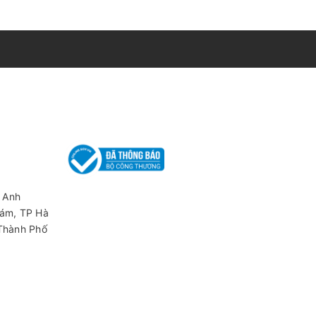
 Anh
iám, TP Hà
 Thành Phố