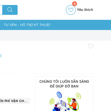
0
Yêu thích
TƯ VẤN - HỖ TRỢ KỸ THUẬT
)
CHÚNG TÔI LUÔN SẴN SÀNG
ĐỂ GIÚP ĐỠ BẠN
N PHÍ VẬN CHUYỂN