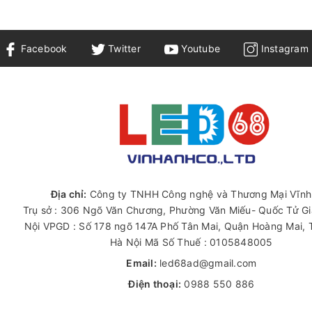
Facebook
Twitter
Youtube
Instagram
Địa chỉ:
Công ty TNHH Công nghệ và Thương Mại Vĩnh
Trụ sở : 306 Ngõ Văn Chương, Phường Văn Miếu- Quốc Tử G
Nội VPGD : Số 178 ngõ 147A Phố Tân Mai, Quận Hoàng Mai,
Hà Nội Mã Số Thuế : 0105848005
Email:
led68ad@gmail.com
Điện thoại:
0988 550 886
Zalo:
0988 033 099