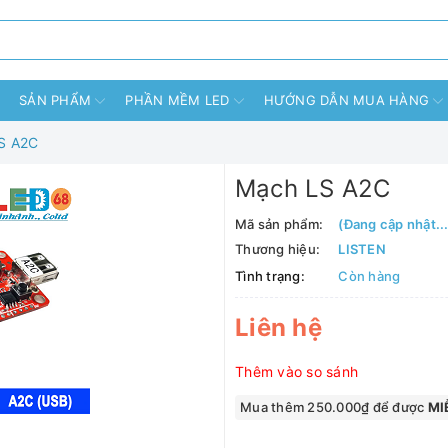
SẢN PHẨM
PHẦN MỀM LED
HƯỚNG DẪN MUA HÀNG
S A2C
Mạch LS A2C
Mã sản phẩm:
(Đang cập nhật...
Thương hiệu:
LISTEN
Tình trạng:
Còn hàng
Liên hệ
Thêm vào so sánh
Mua thêm 250.000₫ để được
MIỄ