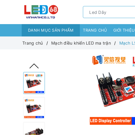
DANH MỤC SẢN PHẨM
TRANG CHỦ
GIỚI THIỆU
Trang chủ
Mạch điều khiển LED ma trận
Mạch L