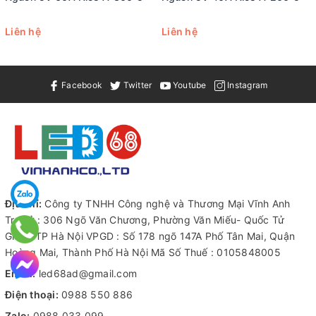
Liên hệ
Liên hệ
Facebook
Twitter
Youtube
Instagram
Địa chỉ:
Công ty TNHH Công nghệ và Thương Mại Vĩnh Anh
Trụ sở : 306 Ngõ Văn Chương, Phường Văn Miếu- Quốc Tử
Giám, TP Hà Nội VPGD : Số 178 ngõ 147A Phố Tân Mai, Quận
Hoàng Mai, Thành Phố Hà Nội Mã Số Thuế : 0105848005
Email:
led68ad@gmail.com
Điện thoại:
0988 550 886
Zalo:
0988 033 099