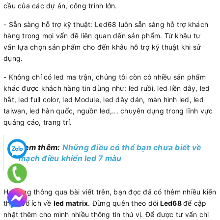
cầu của các dự án, công trình lớn.
- Sẵn sàng hỗ trợ kỹ thuật: Led68 luôn sẵn sàng hỗ trợ khách
hàng trong mọi vấn đề liên quan đến sản phẩm. Từ khâu tư
vấn lựa chọn sản phẩm cho đến khâu hỗ trợ kỹ thuật khi sử
dụng.
- Không chỉ có led ma trận, chúng tôi còn có nhiều sản phẩm
khác được khách hàng tin dùng như: led ruồi, led liền dây, led
hắt, led full color, led Module, led dây dán, màn hình led, led
taiwan, led hàn quốc, nguồn led,... chuyên dụng trong lĩnh vực
quảng cáo, trang trí.
Xem thêm:
Những điều có thể bạn chưa biết về
mạch điều khiển led 7 màu
Hy vọng thông qua bài viết trên, bạn đọc đã có thêm nhiều kiến
thức bổ ích về
led matrix
. Đừng quên theo dõi
Led68
để cập
nhật thêm cho mình nhiều thông tin thú vị. Để được tư vấn chi