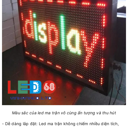
Màu sắc của led ma trận vô cùng ấn tượng và thu hút
- Dễ dàng lắp đặt: Led ma trận không chiếm nhiều diện tích,