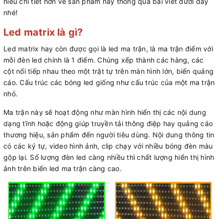
hiểu chi tiết hơn về sản phẩm này thông qua bài viết dưới đây
nhé!
Led matrix là gì?
Led matrix hay còn được gọi là led ma trận, là ma trận điểm với
mỗi đèn led chính là 1 điểm. Chúng xếp thành các hàng, các
cột nối tiếp nhau theo một trật tự trên màn hình lớn, biển quảng
cáo. Cấu trúc các bóng led giống như cấu trúc của một ma trận
nhỏ.
Ma trận này sẽ hoạt động như màn hình hiển thị các nội dung
dạng tĩnh hoặc động giúp truyền tải thông điệp hay quảng cáo
thương hiệu, sản phẩm đến người tiêu dùng. Nội dung thông tin
có các ký tự, video hình ảnh, clip chạy với nhiều bóng đèn màu
gộp lại. Số lượng đèn led càng nhiều thì chất lượng hiển thị hình
ảnh trên biển led ma trận càng cao.