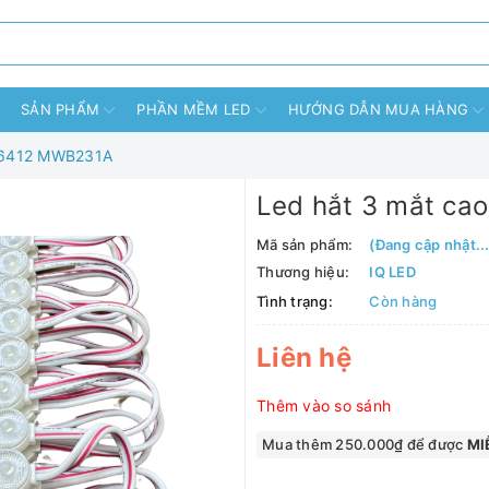
SẢN PHẨM
PHẦN MỀM LED
HƯỚNG DẪN MUA HÀNG
Q 6412 MWB231A
Led hắt 3 mắt ca
Mã sản phẩm:
(Đang cập nhật...
Thương hiệu:
IQ LED
Tình trạng:
Còn hàng
Liên hệ
Thêm vào so sánh
Mua thêm 250.000₫ để được
MIỄ