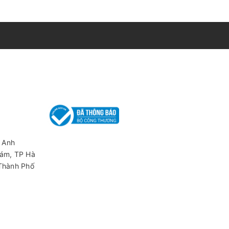
 Anh
iám, TP Hà
trong thời gian dài.
 Thành Phố