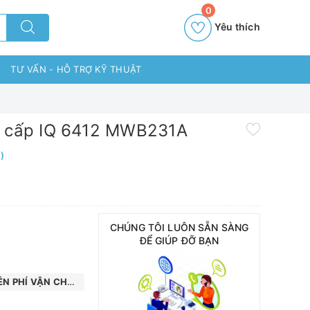
0
Yêu thích
TƯ VẤN - HỖ TRỢ KỸ THUẬT
o cấp IQ 6412 MWB231A
)
CHÚNG TÔI LUÔN SẴN SÀNG
ĐỂ GIÚP ĐỠ BẠN
N PHÍ VẬN CHUYỂN