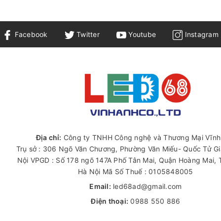
Facebook
Twitter
Youtube
Instagram
Địa chỉ:
Công ty TNHH Công nghệ và Thương Mại Vĩnh
o cấp IQ 6412 MWB231A
Trụ sở : 306 Ngõ Văn Chương, Phường Văn Miếu- Quốc Tử G
kể so với các loại đèn truyền thống, giúp giảm chi phí điện năng 
Nội VPGD : Số 178 ngõ 147A Phố Tân Mai, Quận Hoàng Mai,
Hà Nội Mã Số Thuế : 0105848005
g đều và rộng khắp không gian chiếu sáng một cách hiệu quả.
Email:
led68ad@gmail.com
ựa chọn màu sắc phù hợp với nhu cầu và không gian sử dụng.
Điện thoại:
0988 550 886
yên tâm về chất lượng và độ bền của sản phẩm.
Zalo:
0988 033 099