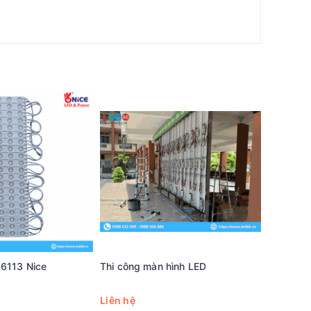
 6113 Nice
Thi công màn hình LED
Bộ xử lý
Liên hệ
Liên hệ