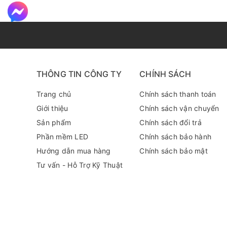
THÔNG TIN CÔNG TY
CHÍNH SÁCH
Trang chủ
Chính sách thanh toán
Giới thiệu
Chính sách vận chuyển
Sản phẩm
Chính sách đổi trả
Phần mềm LED
Chính sách bảo hành
Ưu điểm nổi bật Led hắt 3 mắt ca
Hướng dẫn mua hàng
Chính sách bảo mật
Với 1.2W, đèn LED MWB231A tiết kiệm năng lượng đáng 
Tư vấn - Hỗ Trợ Kỹ Thuật
Góc tỏa lên đến 160 độ giúp phân phối ánh sáng đồn
Đèn có màu trắng từ 9000K đến 12.000K, cho phép l
Bảo hành sản phẩm trong 24 tháng, giúp người dùng 