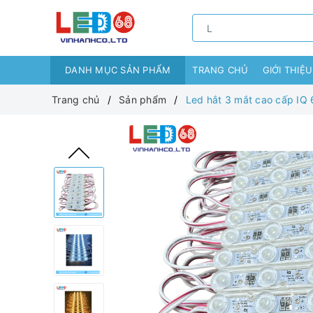
DANH MỤC SẢN PHẨM
TRANG CHỦ
GIỚI THIỆU
Trang chủ
Sản phẩm
Led hắt 3 mắt cao cấp I