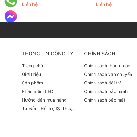
Liên hệ
Liên hệ
Đặc điểm nổi bật của LED module
LED module 4 bóng Samsung Interone Z4U-V05-A6 được
LED chống bám bụi và nước, đạt chuẩn chống nước 
THÔNG TIN CÔNG TY
CHÍNH SÁCH
Với công suất lên đến 2.16W, LED module 4 bóng Sam
Trang chủ
Chính sách thanh toán
Sản phẩm được thiết kế với chất liệu chống nước IP6
Giới thiệu
Chính sách vận chuyển
Với góc chiếu lên đến 160°, đèn LED này phủ sóng án
Sản phẩm
Chính sách đổi trả
Phần mềm LED
Chính sách bảo hành
Cường độ dòng điện luôn được duy trì ổn định và đư
Hướng dẫn mua hàng
Chính sách bảo mật
lượng và an toàn khi sử dụng
Tư vấn - Hỗ Trợ Kỹ Thuật