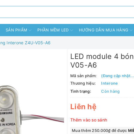
SẢN PHẨM
PHẦN MỀM LED
HƯỚNG DẪN MUA HÀNG
ng Interone Z4U-V05-A6
LED module 4 bón
V05-A6
Mã sản phẩm:
(Đang cập nhật...
Thương hiệu:
Interone
Tình trạng:
Còn hàng
Liên hệ
Thêm vào so sánh
Mua thêm 250.000₫ để được
MIỄ