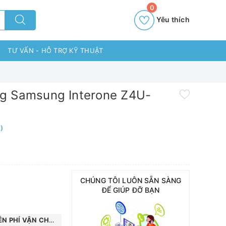
0
Yêu thích
TƯ VẤN - HỖ TRỢ KỸ THUẬT
g Samsung Interone Z4U-
)
CHÚNG TÔI LUÔN SẴN SÀNG
ĐỂ GIÚP ĐỠ BẠN
N PHÍ VẬN CHUYỂN