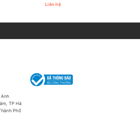
Liên hệ
Liên hệ
bọc bởi lens thấu kính trong suốt để bảo vệ chip
, phù hợp cho nhiều mục đích chiếu sáng khác nhau.
và ổn định trong mọi điều kiện môi trường.
 Anh
g chỉ CE, UL, ROH, SASO, và KS, đảm bảo về chất
iám, TP Hà
 Thành Phố