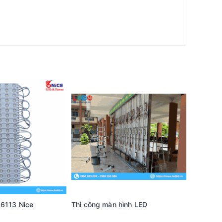
 6113 Nice
Thi công màn hình LED
Bộ xử lý