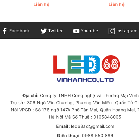
Liên hệ
Liên hệ
 4 bóng Samsung Interone Z4U-V05-A6
Facebook
Twitter
Youtube
Instagram
 làm từ chất liệu nhựa ABS chắc chắn cho thân đèn và được bao 
IP68
sung Interone Z4U-V05-A6 mang lại ánh sáng sáng rõ và mạnh mẽ
8 và hoạt động trong nhiệt độ từ -20°C đến 60°C, đảm bảo độ bền 
h sáng đồng đều và rộng rãi, không gây hiện tượng điểm sáng.
Địa chỉ:
Công ty TNHH Công nghệ và Thương Mại Vĩnh
ợc bảo vệ khỏi điện áp ngược. Sản phẩm này cũng được cấp chứn
Trụ sở : 306 Ngõ Văn Chương, Phường Văn Miếu- Quốc Tử G
Nội VPGD : Số 178 ngõ 147A Phố Tân Mai, Quận Hoàng Mai,
Hà Nội Mã Số Thuế : 0105848005
Email:
led68ad@gmail.com
Điện thoại:
0988 550 886