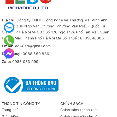
Địa chỉ:
Công ty TNHH Công nghệ và Thương Mại Vĩnh Anh
Trụ sở : 306 Ngõ Văn Chương, Phường Văn Miếu- Quốc Tử
Giám, TP Hà Nội VPGD : Số 178 ngõ 147A Phố Tân Mai, Quận
Hoàng Mai, Thành Phố Hà Nội Mã Số Thuế : 0105848005
Email:
led68ad@gmail.com
Điện thoại:
0988 550 886
Zalo:
0988 033 099
THÔNG TIN CÔNG TY
CHÍNH SÁCH
Trang chủ
Chính sách thanh toán
Giới thiệu
Chính sách vận chuyển