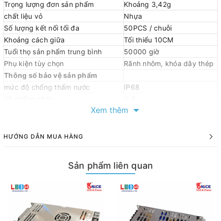
Trọng lượng đơn sản phẩm
Khoảng 3,42g
chất liệu vỏ
Nhựa
Số lượng kết nối tối đa
50PCS / chuỗi
Khoảng cách giữa
Tối thiểu 10CM
Tuổi thọ sản phẩm trung bình
50000 giờ
Phụ kiện tùy chọn
Rãnh nhôm, khóa dây thép
Thông số bảo vệ sản phẩm
mức độ chống thấm nước
IP68
Vỏ chống cháy
V-0
Xem thêm
Lớp chống tia cực tím
4
Thử nghiệm phun muối
Xịt chống muối
Chống va đập
IK10
HƯỚNG DẪN MUA HÀNG
Mức độ an toàn điện
Cấp III
CE FCC RoHS
chứng chỉ an toàn
Sản phẩm liên quan
Nhiệt độ hoạt động
-40 ℃ -55 ℃
Thông số quang học của sản
phẩm
Màu LED
RGB