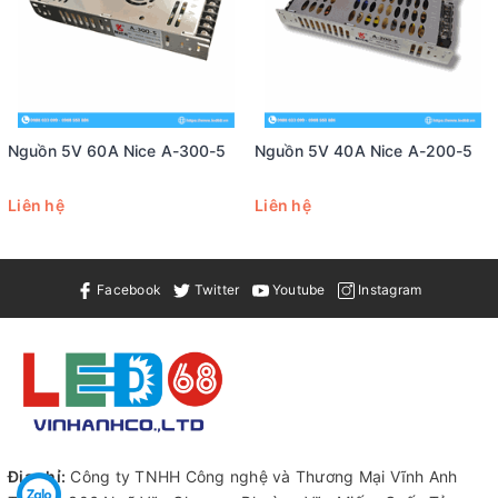
Góc chùm
160 °
Độ phân giải màu
3x8bit
Gói hạt đèn
3535
Thông số điện sản phẩm
Điện áp hoạt động
DC12V
công suất định mức
0,21W
Nguồn 5V 60A Nice A-300-5
Nguồn 5V 40A Nice A-200-5
Hệ thống hỗ trợ
Liên hệ
Liên hệ
Hệ thống năng lượng
DC12V
Facebook
Twitter
Youtube
Instagram
Địa chỉ:
Công ty TNHH Công nghệ và Thương Mại Vĩnh Anh