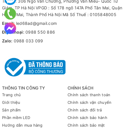
Trụ sở : 306 Ngõ Văn Chương, Phường Văn Miếu- Quốc Tử
Giám, TP Hà Nội VPGD : Số 178 ngõ 147A Phố Tân Mai, Quận
Hoàng Mai, Thành Phố Hà Nội Mã Số Thuế : 0105848005
Email:
led68ad@gmail.com
Điện thoại:
0988 550 886
Zalo:
0988 033 099
THÔNG TIN CÔNG TY
CHÍNH SÁCH
Trang chủ
Chính sách thanh toán
Giới thiệu
Chính sách vận chuyển
Sản phẩm
Chính sách đổi trả
Phần mềm LED
Chính sách bảo hành
Hướng dẫn mua hàng
Chính sách bảo mật