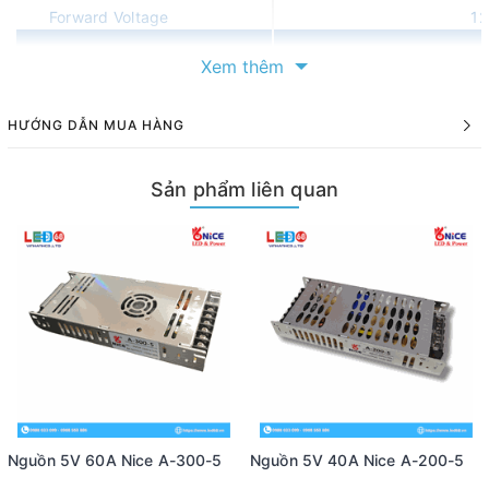
Forward Voltage
12
Xem thêm
-
-
-
Luminous Flux
HƯỚNG DẪN MUA HÀNG
-
-
-
-
-
-
CCT(K),
7%
±
Sản phẩm liên quan
-
-
-
LED Spec
2835 pkg, 0.5W x
Module Pitch
160
Nguồn 5V 60A Nice A-300-5
Nguồn 5V 40A Nice A-200-5
Weight
9.