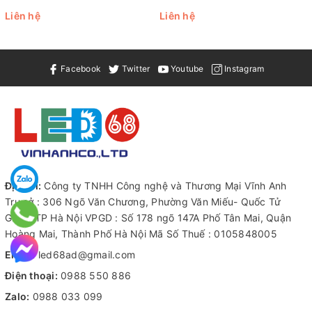
Liên hệ
Liên hệ
Operating Temp
-20 
Facebook
Twitter
Youtube
Instagram
Life Time
50,0
ABS, 
Case materials
9
Địa chỉ:
Công ty TNHH Công nghệ và Thương Mại Vĩnh Anh
Trụ sở : 306 Ngõ Văn Chương, Phường Văn Miếu- Quốc Tử
Giám, TP Hà Nội VPGD : Số 178 ngõ 147A Phố Tân Mai, Quận
Hoàng Mai, Thành Phố Hà Nội Mã Số Thuế : 0105848005
Email:
led68ad@gmail.com
Điện thoại:
0988 550 886
Zalo:
0988 033 099