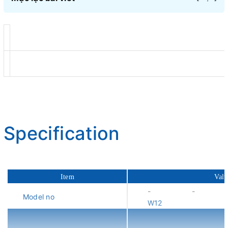
Specification
Item
Valu
- -
Model no
W12