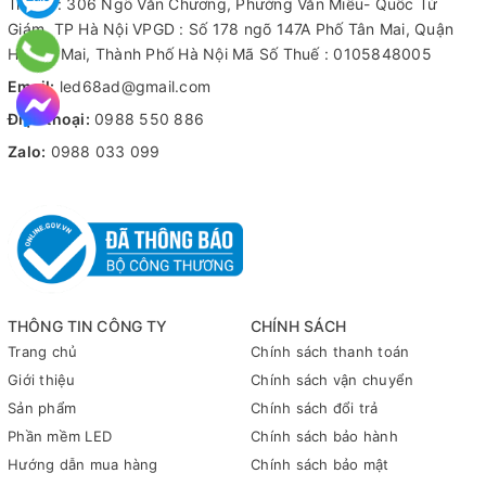
Trụ sở : 306 Ngõ Văn Chương, Phường Văn Miếu- Quốc Tử
Giám, TP Hà Nội VPGD : Số 178 ngõ 147A Phố Tân Mai, Quận
Hoàng Mai, Thành Phố Hà Nội Mã Số Thuế : 0105848005
Email:
led68ad@gmail.com
Điện thoại:
0988 550 886
Zalo:
0988 033 099
THÔNG TIN CÔNG TY
CHÍNH SÁCH
Trang chủ
Chính sách thanh toán
Giới thiệu
Chính sách vận chuyển
Sản phẩm
Chính sách đổi trả
Phần mềm LED
Chính sách bảo hành
Hướng dẫn mua hàng
Chính sách bảo mật