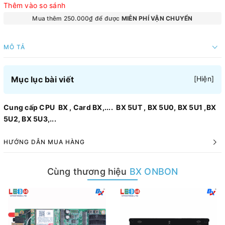
Thêm vào so sánh
Mua thêm 250.000₫ để được
MIỄN PHÍ VẬN CHUYỂN
MÔ TẢ
Mục lục bài viết
[
Hiện
]
Cung cấp CPU BX , Card BX,.... BX 5UT , BX 5U0, BX 5U1 ,BX
5U2, BX 5U3,...
HƯỚNG DẪN MUA HÀNG
Cùng thương hiệu
BX ONBON