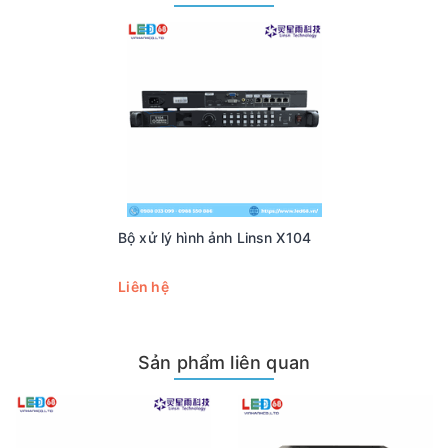
đám mây;
Hỗ trợ cấp phép;
Hỗ trợ kiểm tra và hiển thị kết nối đầu ra mạng.
Bộ xử lý hình ảnh Linsn X104
Liên hệ
Sản phẩm liên quan