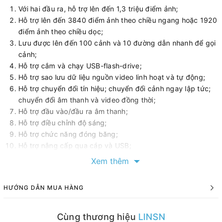
Với hai đầu ra, hỗ trợ lên đến 1,3 triệu điểm ảnh;
Hỗ trợ lên đến 3840 điểm ảnh theo chiều ngang hoặc 1920
điểm ảnh theo chiều dọc;
Lưu được lên đến 100 cảnh và 10 đường dẫn nhanh để gọi
cảnh;
Hỗ trợ cắm và chạy USB-flash-drive;
Hỗ trợ sao lưu dữ liệu nguồn video linh hoạt và tự động;
Hỗ trợ chuyển đổi tín hiệu; chuyển đổi cảnh ngay lập tức;
chuyển đổi âm thanh và video đồng thời;
Hỗ trợ đầu vào/đầu ra âm thanh;
Hỗ trợ điều chỉnh độ sáng;
Hỗ trợ chức năng đóng băng;
Hỗ trợ nâng cấp qua cáp và USB;
Các đầu vào khác nhau: 2 HDMI1.3, 1 DVI, 1 VGA, 1 CVBS;
Xem thêm
Có thể thiết lập bằng cáp mạng và cáp Type-C;
Hỗ trợ bảng lịch trình;
HƯỚNG DẪN MUA HÀNG
Cài đặt có thể được sao lưu bằng USB flash drive và đám
mây;
Cài đặt có thể được khôi phục bằng USB flash drive và
Cùng thương hiệu
LINSN