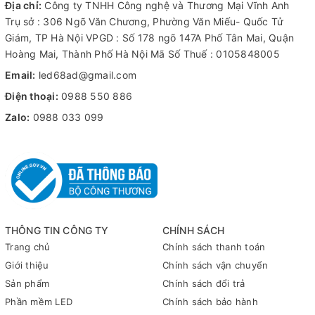
Địa chỉ:
Công ty TNHH Công nghệ và Thương Mại Vĩnh Anh
Trung tâm mua sắm và cửa hàng
: Hiển thị các chương trình
Trụ sở : 306 Ngõ Văn Chương, Phường Văn Miếu- Quốc Tử
khuyến mãi và sản phẩm mới tại các trung tâm mua sắm và cửa
Giám, TP Hà Nội VPGD : Số 178 ngõ 147A Phố Tân Mai, Quận
hàng bán lẻ.
Hoàng Mai, Thành Phố Hà Nội Mã Số Thuế : 0105848005
3.
Truyền hình và phát sóng
Email:
led68ad@gmail.com
Phòng điều khiển và studio
: Sử dụng trong các phòng điều
Điện thoại:
0988 550 886
khiển truyền hình và studio để quản lý và hiển thị nội dung
video chất lượng cao.
Zalo:
0988 033 099
Màn hình video wall
: Tạo các bức tường video lớn để phát
sóng và trình chiếu nội dung.
4.
Giáo dục và đào tạo
Lớp học và hội trường
: Hỗ trợ hiển thị nội dung giảng dạy và
thuyết trình một cách rõ ràng và sinh động.
Trung tâm đào tạo và hội thảo
: Cung cấp công cụ trực quan
THÔNG TIN CÔNG TY
CHÍNH SÁCH
cho các khóa đào tạo và hội thảo chuyên nghiệp.
Trang chủ
Chính sách thanh toán
5.
Doanh nghiệp và công nghiệp
Giới thiệu
Chính sách vận chuyển
Phòng họp và hội nghị
: Hỗ trợ các cuộc họp và hội nghị của
Sản phẩm
Chính sách đổi trả
doanh nghiệp với màn hình hiển thị lớn và rõ nét.
Phần mềm LED
Chính sách bảo hành
Kiểm soát và giám sát
: Sử dụng trong các trung tâm kiểm soát